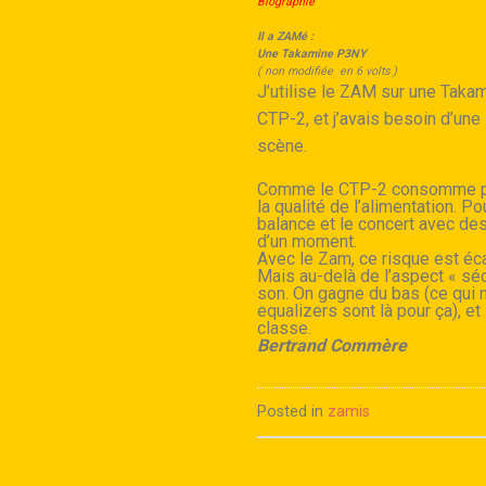
Biographie
Il a ZAMé :
Une Takamine P3NY
( non modifiée en
6
volts )
J’utilise le ZAM sur une Tak
CTP-2, et j’avais besoin d’une
scène.
Comme le CTP-2 consomme pas 
la qualité de l’alimentation. P
balance et le concert avec des 
d’un moment.
Avec le Zam, ce risque est écar
Mais au-delà de l’aspect « séc
son. On gagne du bas (ce qui n
equalizers sont là pour ça), et
classe.
Bertrand Commère
Posted in
zamis