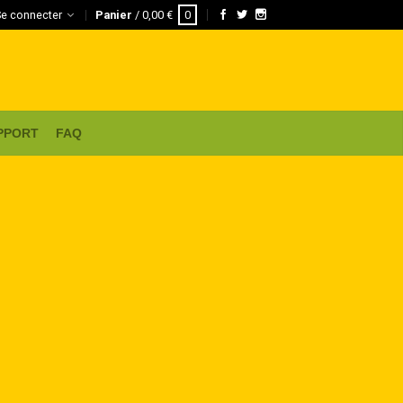
Se connecter
Panier
/
0,00
€
0
PPORT
FAQ