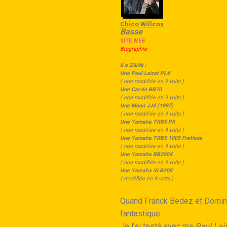
Chico Willcox
Basse
SITE WEB
Biographie
Il a ZAMé :
Une Paul Lairat PL4
( non modifiée en 9 volts )
Une Carvin BB70
( non modifiée en 9 volts )
Une Moon JJ4 (1997)
( non modifiée en 9 volts )
Une Yamaha TRB5 PII
( non modifiée en 9 volts )
Une Yamaha TRB5 1005 Fretless
( non modifiée en 9 volts )
Une Yamaha BB2004
( non modifiée en 9 volts )
Une Yamaha SLB200
( modifiée en 9 volts )
Quand Franck Bedez et Domini
fantastique.
Je l’ai testé avec ma
Paul Lai