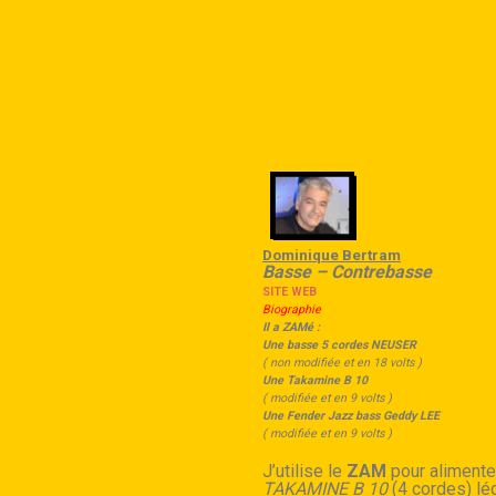
Dominique Bertram
Basse – Contrebasse
SITE WEB
Biographie
Il a ZAMé :
Une basse 5 cordes NEUSER
( non modifiée et en 18 volts )
Une Takamine B 10
( modifiée et en 9 volts )
Une Fender Jazz bass Geddy LEE
( modifiée et en 9 volts )
J’utilise le
ZAM
pour aliment
TAKAMINE B 10
(4 cordes) lé