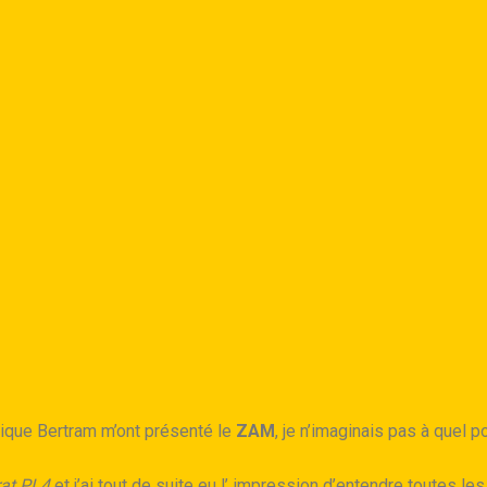
que Bertram m’ont présenté le
ZAM
, je n’imaginais pas à quel po
rat PL4
et j’ai tout de suite eu l’ impression d’entendre toutes le