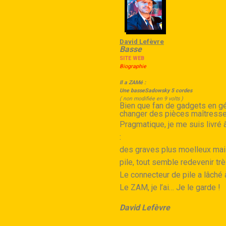
David Lefèvre
Basse
SITE WEB
Biographie
Il a ZAMé :
Une basseSadowsky 5 cordes
( non modifiée en 9 volts )
Bien que fan de gadgets en gén
changer des pièces maîtresses
Pragmatique, je me suis livré 
:
des graves plus moelleux mais
pile, tout semble redevenir tr
Le connecteur de pile a lâché 
Le ZAM, je l’ai… Je le garde !
David Lefèvre