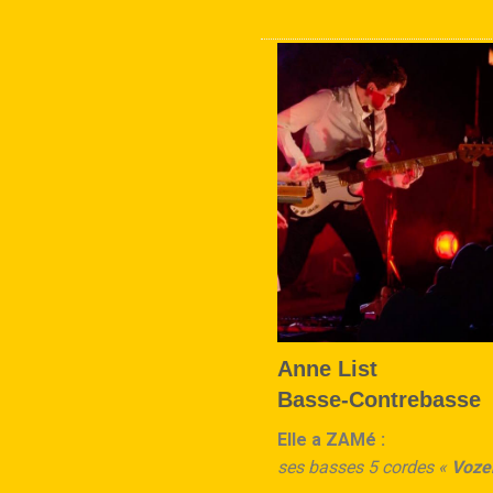
Anne List
Basse-Contrebasse
EIle a ZAMé :
ses basses 5 cordes «
Vozel