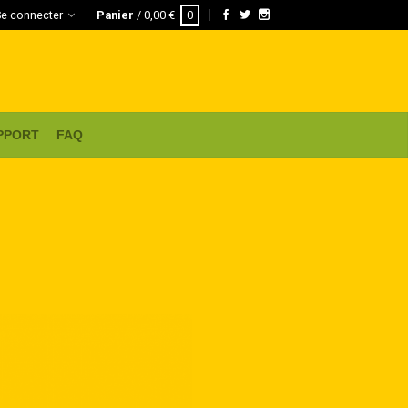
Se connecter
Panier
/
0,00
€
0
PPORT
FAQ