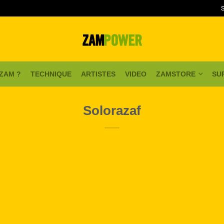
 ZAM ?
TECHNIQUE
ARTISTES
VIDEO
ZAMSTORE
SU
Solorazaf