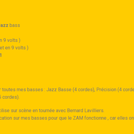
Jazz
bass
n 9 volts )
et en 9 volts )
1
r toutes mes basses : Jazz Basse (4 cordes), Précision (4 corde
5 cordes).
utilise sur scène en tournée avec Bernard Lavilliers.
ication sur mes basses pour que le ZAM fonctionne , car elles on