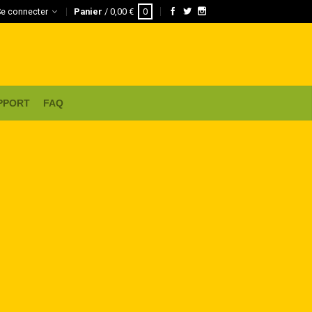
Se connecter
Panier
/
0,00
€
0
PPORT
FAQ