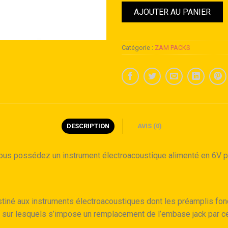
AJOUTER AU PANIER
Catégorie :
ZAM PACKS
DESCRIPTION
AVIS (0)
ous possédez un instrument électroacoustique alimenté en 6V pa
stiné aux instruments électroacoustiques dont les préamplis fon
sur lesquels s’impose un remplacement de l’embase jack par cell