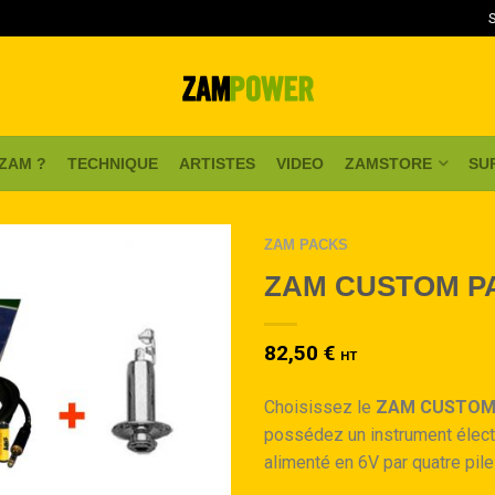
 ZAM ?
TECHNIQUE
ARTISTES
VIDEO
ZAMSTORE
SU
ZAM PACKS
ZAM CUSTOM P
82,50
€
HT
Choisissez le
ZAM CUSTOM
possédez un instrument élec
alimenté en 6V par quatre pile