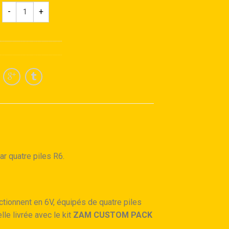
quantité
de
ZAM
CUSTOM
PACK
3
r quatre piles R6.
ctionnent en 6V, équipés de quatre piles
e livrée avec le kit
ZAM CUSTOM PACK