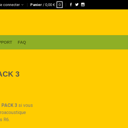
Se connecter
Panier
/
0,00
€
0
PPORT
FAQ
ACK 3
 PACK 3
si vous
troacoustique
s R6.