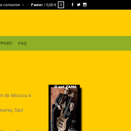
Se connecter
Panier
/
0,00
€
0
PPORT
FAQ
 art de Moscou à
eurray, Saul