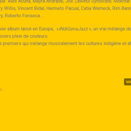
s que Alex Acuña, Mayra Andrade, Joe Zawinul Syndicate, Mokhta
 Willis, Vincent Bidal, Hermeto Pacual, Catia Werneck, Rim Bann
ry, Roberto Fonseca…
mier album lancé en Europe, »
INdiGenaJazz
», un vrai mélange d
nivers plein de couleurs.
s premiers qui mélange musicalement les cultures indigène et af
ns
.