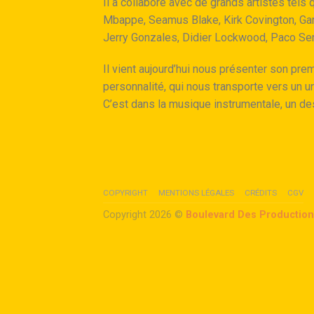
Il a collaboré avec de grands artistes tel
Mbappe, Seamus Blake, Kirk Covington, Gary
Jerry Gonzales, Didier Lockwood, Paco Se
Il vient aujourd’hui nous présenter son pre
personnalité, qui nous transporte vers un u
C’est dans la musique instrumentale, un de
COPYRIGHT
MENTIONS LÉGALES
CRÉDITS
CGV
Copyright 2026 ©
Boulevard Des Productio